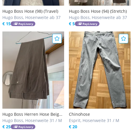
Hugo Boss Hose (98) (Travel)
Hugo Boss Hose (94) (Stretch)
Hugo Boss, Hosenweite ab 37
Hugo Boss, Hosenweite ab 37
€ 15
€ 5
PayLivery
PayLivery
Hugo Boss Herren Hose Beige/
Chinohose
Taupe Gr. 50
Hugo Boss, Hosenweite 31 / M
Esprit, Hosenweite 31 / M
€ 25
€ 20
PayLivery