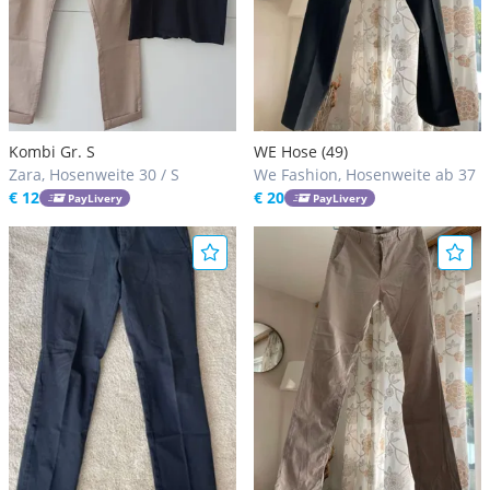
Kombi Gr. S
WE Hose (49)
Zara, Hosenweite 30 / S
We Fashion, Hosenweite ab 37
€ 12
€ 20
PayLivery
PayLivery