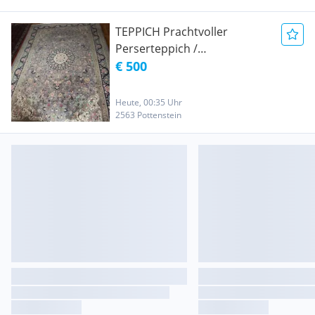
TEPPICH Prachtvoller
Perserteppich /
Orientteppich -
€ 500
Handgeknüpft TEPPICH - ca.
200 x 300 cm
Heute, 00:35 Uhr
2563 Pottenstein