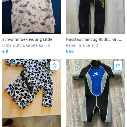
Schwimmbekleidung Little
Nasstauchanzug REBEL, Gr. M
dutch neu
Little Dutch, Größe 62, 68
(140cm)
Rebel, Größe 140
€ 8
€ 50