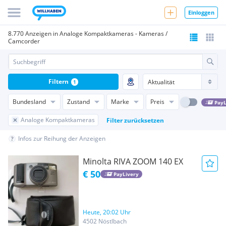
Einloggen
8.770 Anzeigen in Analoge Kompaktkameras - Kameras /
Camcorder
Filtern
1
Bundesland
Zustand
Marke
Preis
PayL
Analoge Kompaktkameras
Filter zurücksetzen
Infos zur Reihung der Anzeigen
Minolta RIVA ZOOM 140 EX
€ 50
PayLivery
Heute, 20:02 Uhr
4502 Nöstlbach