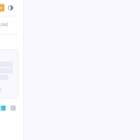
en
5.542