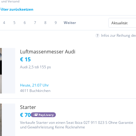
z und Versand
Filter zurücksetzen
4
5
6
7
8
9
Weiter
Infos zur Reihung d
Luftmassenmesser Audi
€ 15
Audi 2,5 tdi 155 ps
Heute, 21:07 Uhr
4611 Buchkirchen
Starter
€ 70
PayLivery
Verkaufe Starter von einen Seat Ibiza 02T 911 023 S Ohne Garantie
und Gewährleistung Keine Rücknahme