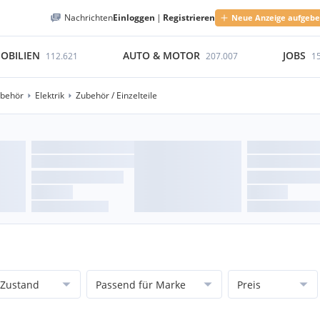
Nachrichten
Einloggen
|
Registrieren
Neue Anzeige aufgeb
OBILIEN
AUTO & MOTOR
JOBS
112.621
207.007
1
ubehör
Elektrik
Zubehör / Einzelteile
Zustand
Passend für Marke
Preis