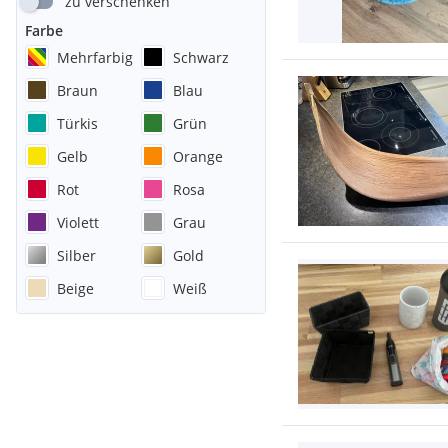
zu verschenken
Farbe
Mehrfarbig
Schwarz
Braun
Blau
Türkis
Grün
Gelb
Orange
Rot
Rosa
Violett
Grau
Silber
Gold
Beige
Weiß