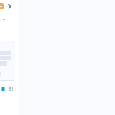
en
5.724