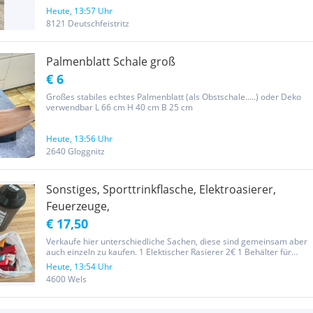
Heute, 13:57 Uhr
8121 Deutschfeistritz
Palmenblatt Schale groß
€ 6
Großes stabiles echtes Palmenblatt (als Obstschale…..) oder Deko
verwendbar L 66 cm H 40 cm B 25 cm
Heute, 13:56 Uhr
2640 Gloggnitz
Sonstiges, Sporttrinkflasche, Elektroasierer,
Feuerzeuge,
€ 17,50
Verkaufe hier unterschiedliche Sachen, diese sind gemeinsam aber
auch einzeln zu kaufen. 1 Elektischer Rasierer 2€ 1 Behälter für
Zahnbürste etc. 1€ 1 ESN Shaker 1€ 2 kleine
Heute, 13:54 Uhr
AufbewahrungsKörbchen zusammen 1,50€ 24 Feuerzeuge pro
4600 Wels
Stück 50cent