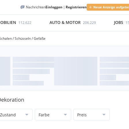
Nachrichten
Einloggen
|
Registrieren
Neue Anzeige aufgeb
OBILIEN
AUTO & MOTOR
JOBS
112.622
206.229
1
Schalen / Schüsseln / Gefäße
Dekoration
Zustand
Farbe
Preis