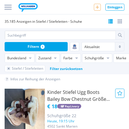
Einloggen
35.185 Anzeigen in Stiefel / Stiefeletten - Schuhe
Filtern
1
Bundesland
Zustand
Farbe
Schuhgröße
Marke
Stiefel / Stiefeletten
Filter zurücksetzen
Infos zur Reihung der Anzeigen
Kinder Stiefel Ugg Boots
Bailey Bow Chestnut Größe
22
€ 18
PayLivery
Schuhgröße 22
Heute, 19:15 Uhr
4502 Sankt Marien