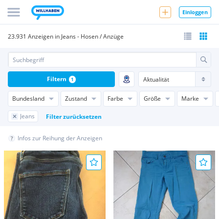
Einloggen
23.931 Anzeigen in Jeans - Hosen / Anzüge
Filtern
1
Bundesland
Zustand
Farbe
Größe
Marke
Jeans
Filter zurücksetzen
Infos zur Reihung der Anzeigen