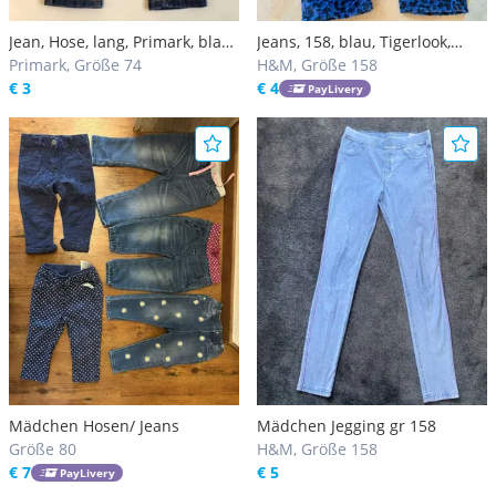
Jean, Hose, lang, Primark, blau,
Jeans, 158, blau, Tigerlook,
Gr. 74/6 - 9 Monate
Primark, Größe 74
H&M
H&M, Größe 158
€ 3
€ 4
PayLivery
Mädchen Hosen/ Jeans
Mädchen Jegging gr 158
Größe 80
H&M, Größe 158
€ 7
€ 5
PayLivery