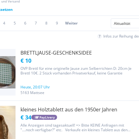
z und Versand
ksetzen
4
5
6
7
8
9
Weiter
Infos zur Reihung d
BRETTLJAUSE-GESCHENKSIDEE
€ 10
OVP Brettl für eine originelle Jause zum Selberrichten D: 20cm Je
Brettl 10€. 2 Stück vorhanden Privatverkauf, keine Garantie
Heute, 20:07 Uhr
5163 Mattsee
kleines Holztablett aus den 1950er Jahren
€ 34
PayLivery
Alle Anzeigen sind tagesaktuell! => Bitte KEINE Anfragen mit
"....noch verfügbar?" etc. Verkaufe ein kleines Tablett aus den
1950er Jahren. Der Tablettboden ist aus Holz, die Ränder aus