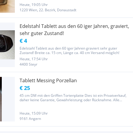
geflochtenem Stroh/Bast. Maße: 30x20cm; Höhe des Randes: 5cm
Für...
Heute, 19:05 Uhr
1220 Wien, 22. Bezirk, Donaustadt
Edelstahl Tablett aus den 60 iger Jahren, graviert,
sehr guter Zustand!
€ 4
Edelstahl Tablett aus den 60 iger Jahren graviert sehr guter
Zustand! Breite ca. 15 cm, Länge ca. 40 cm Versand möglich!
Heute, 17:54 Uhr
4400 Steyr
Tablett Messing Porzellan
€ 25
45 cm DM mit den Griffen Tortenplatte Dies ist ein Privatverkauf,
daher keine Garantie, Gewährleistung oder Rücknahme. Alle
angegebenen Marken/Firmennamen/Warenzeichen etc. sind
Eigentum des Herstellers. Sie dienen lediglich zur Beschreibung
des...
Heute, 15:09 Uhr
9161 Angern