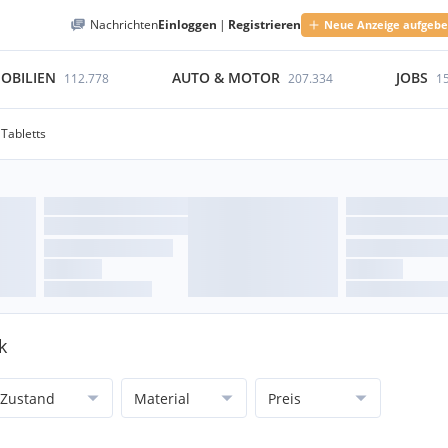
Nachrichten
Einloggen
|
Registrieren
Neue Anzeige aufgeb
OBILIEN
AUTO & MOTOR
JOBS
112.778
207.334
1
Tabletts
k
Zustand
Material
Preis