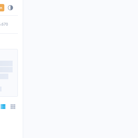
en
5.670