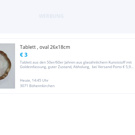
Tablett , oval 26x18cm
€ 3
Tablett aus den 50er/60er Jahren aus glasähnlichem Kunststoff mit
Goldeinfassung, guter Zustand, Abholung, bei Versand Porto € 5,90,
ACHTUNG: Solange die Anzeige aktiv, ist der Artikel noch zu haben,
sehen Sie sich auch meine anderen eingestellten...
Heute, 14:45 Uhr
3071 Böheimkirchen