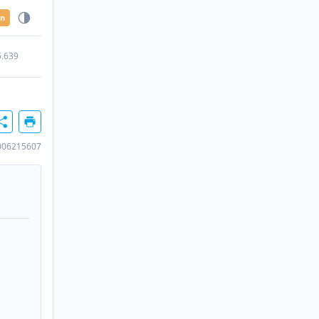
en
5.639
006215607