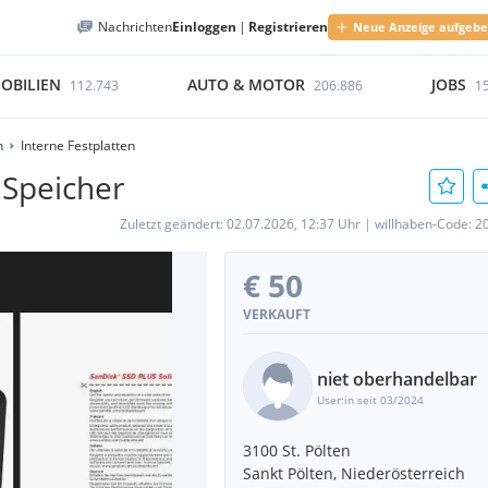
Nachrichten
Einloggen
|
Registrieren
Neue Anzeige aufgeb
OBILIEN
AUTO & MOTOR
JOBS
112.743
206.886
1
n
Interne Festplatten
 Speicher
Zuletzt geändert:
02.07.2026, 12:37 Uhr
|
willhaben-Code:
2
€ 50
VERKAUFT
niet oberhandelbar
User:in seit 03/2024
3100 St. Pölten
Sankt Pölten, Niederösterreich