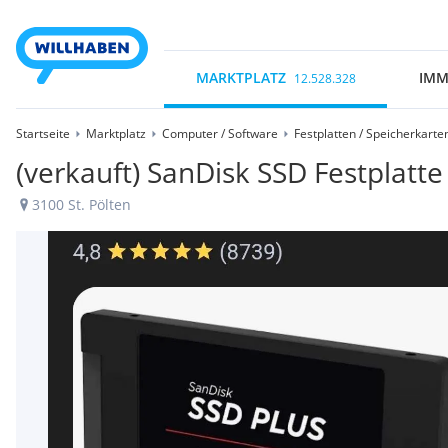
MARKTPLATZ
IMM
12.528.328
Startseite
Marktplatz
Computer / Software
Festplatten / Speicherkarte
(verkauft) SanDisk SSD Festplatte
3100 St. Pölten