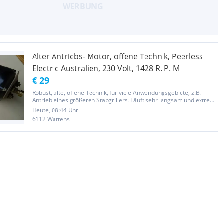
Alter Antriebs- Motor, offene Technik, Peerless
Electric Australien, 230 Volt, 1428 R. P. M
€ 29
Robust, alte, offene Technik, für viele Anwendungsgebiete, z.B.
Antrieb eines größeren Stabgrillers. Läuft sehr langsam und extrem
ruhig.
Heute, 08:44 Uhr
6112 Wattens