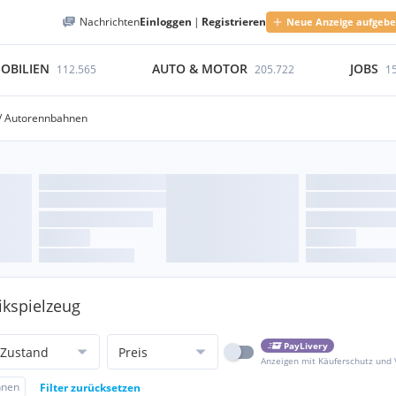
Nachrichten
Einloggen
|
Registrieren
Neue Anzeige aufgeb
OBILIEN
AUTO & MOTOR
JOBS
112.565
205.722
1
/ Autorennbahnen
ikspielzeug
PayLivery
Zustand
Preis
Anzeigen mit Käuferschutz und
hnen
Filter zurücksetzen