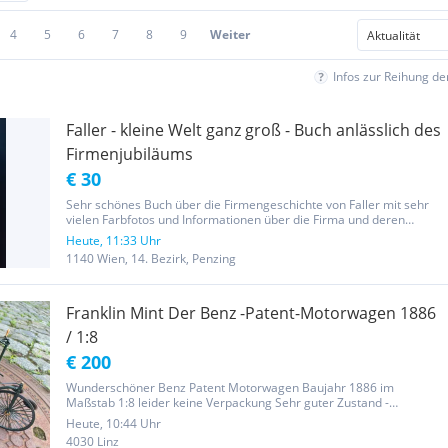
4
5
6
7
8
9
Weiter
Infos zur Reihung d
Faller - kleine Welt ganz groß - Buch anlässlich des
Firmenjubiläums
€ 30
Sehr schönes Buch über die Firmengeschichte von Faller mit sehr
vielen Farbfotos und Informationen über die Firma und deren
Entwicklung. Ein wunderschönes Zeitdokument - nicht nur für
Heute, 11:33 Uhr
Sammler! Das Buch ist im Format 22 x 28,5 cm, hat 184 Seiten,
1140 Wien, 14. Bezirk, Penzing
erschien...
Franklin Mint Der Benz -Patent-Motorwagen 1886
/ 1:8
€ 200
Wunderschöner Benz Patent Motorwagen Baujahr 1886 im
Maßstab 1:8 leider keine Verpackung Sehr guter Zustand -
gebraucht, mit geringfügigen Altersspuren Sind ein Mehrfach
Heute, 10:44 Uhr
Therapeutisches Zentrum und haben von Mo-Fr von 7:30 - 17:00
4030 Linz
offen Bei den Uhrzeiten...