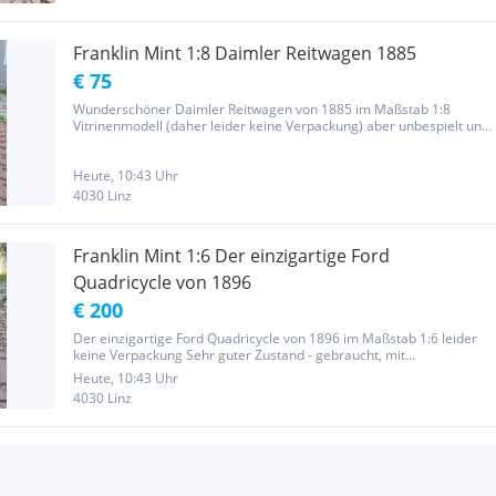
Franklin Mint 1:8 Daimler Reitwagen 1885
€ 75
Wunderschöner Daimler Reitwagen von 1885 im Maßstab 1:8
Vitrinenmodell (daher leider keine Verpackung) aber unbespielt und
in sehr gutem Zustand Zustand : Sehr guter Zustand - gebraucht,
mit geringfügigen Altersspuren Sind ein Mehrfach
Therapeutisches...
Heute, 10:43 Uhr
4030 Linz
Franklin Mint 1:6 Der einzigartige Ford
Quadricycle von 1896
€ 200
Der einzigartige Ford Quadricycle von 1896 im Maßstab 1:6 leider
keine Verpackung Sehr guter Zustand - gebraucht, mit
geringfügigen Altersspuren Sind ein Mehrfach Therapeutisches
Heute, 10:43 Uhr
Zentrum und haben von Mo-Fr von 7:30 - 17:00 offen Bei den
4030 Linz
Uhrzeiten können...