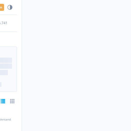
en
5.741
 Versand