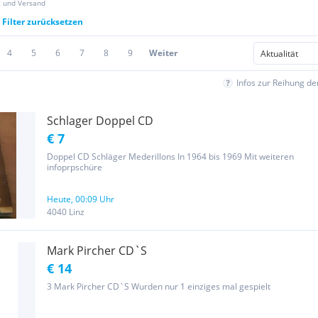
z und Versand
Filter zurücksetzen
4
5
6
7
8
9
Weiter
Infos zur Reihung d
Schlager Doppel CD
€ 7
Doppel CD Schläger Mederillons In 1964 bis 1969 Mit weiteren
infoprpschüre
Heute, 00:09 Uhr
4040 Linz
Mark Pircher CD`S
€ 14
3 Mark Pircher CD`S Wurden nur 1 einziges mal gespielt