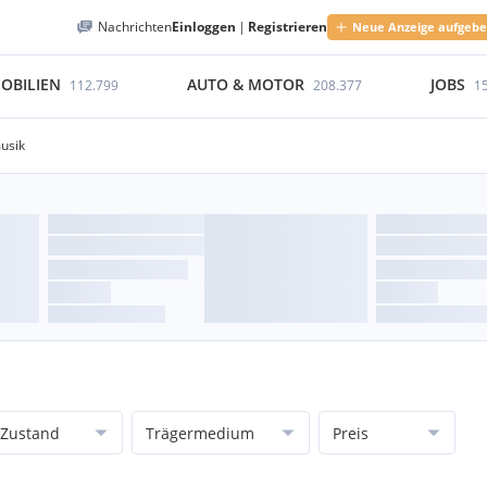
Nachrichten
Einloggen
|
Registrieren
Neue Anzeige aufgeb
OBILIEN
AUTO & MOTOR
JOBS
112.799
208.377
1
usik
Zustand
Trägermedium
Preis