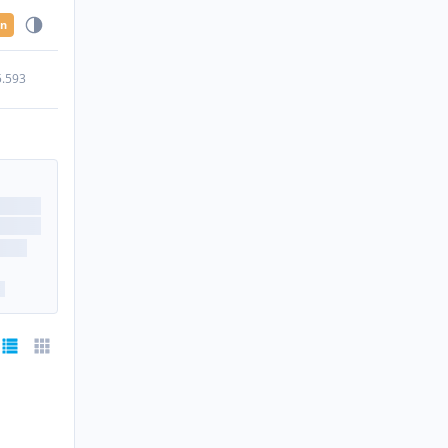
en
5.593