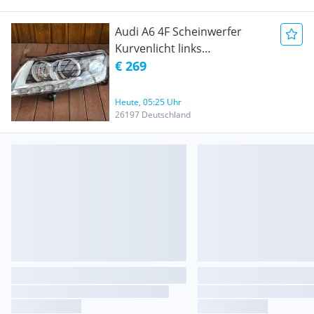
Audi A6 4F Scheinwerfer
Kurvenlicht links
4F0941029ES
€ 269
Heute, 05:25 Uhr
26197 Deutschland