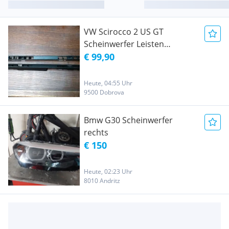
VW Scirocco 2 US GT
Scheinwerfer Leisten
kunststoffleisten
€ 99,90
Heute, 04:55 Uhr
9500 Dobrova
Bmw G30 Scheinwerfer
rechts
€ 150
Heute, 02:23 Uhr
8010 Andritz