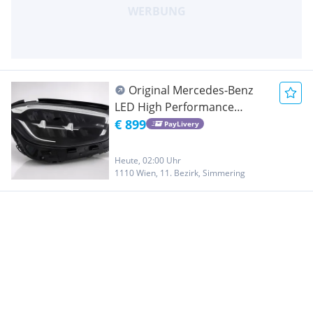
Original Mercedes-Benz
LED High Performance
Scheinwerfer - A2139069809
€ 899
PayLivery
Heute, 02:00 Uhr
1110 Wien, 11. Bezirk, Simmering