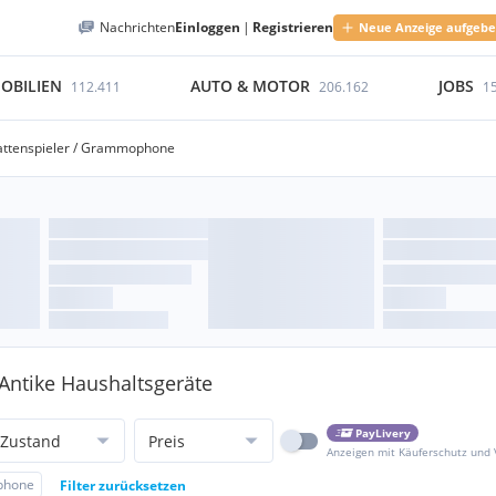
Nachrichten
Einloggen
|
Registrieren
Neue Anzeige aufgeb
OBILIEN
AUTO & MOTOR
JOBS
112.411
206.162
1
attenspieler / Grammophone
Antike Haushaltsgeräte
PayLivery
Zustand
Preis
Anzeigen mit Käuferschutz und
ophone
Filter zurücksetzen