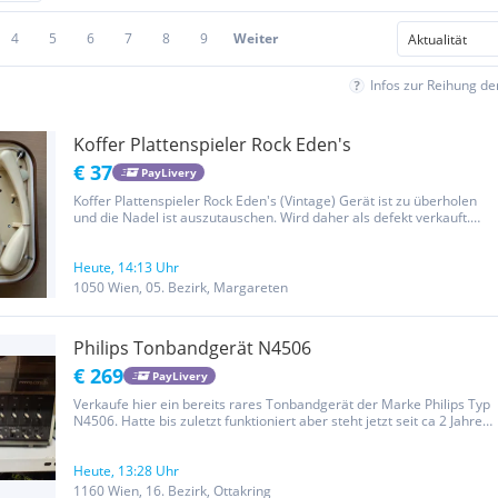
4
5
6
7
8
9
Weiter
Infos zur Reihung d
Koffer Plattenspieler Rock Eden's
€ 37
PayLivery
Koffer Plattenspieler Rock Eden's (Vintage) Gerät ist zu überholen
und die Nadel ist auszutauschen. Wird daher als defekt verkauft.
Koffer ist im guten Zustand, mit leichten Gebrauchsspuren, und frei
von Gerüchen. Hierbei handelt es sich um einen...
Heute, 14:13 Uhr
1050 Wien, 05. Bezirk, Margareten
Philips Tonbandgerät N4506
€ 269
PayLivery
Verkaufe hier ein bereits rares Tonbandgerät der Marke Philips Typ
N4506. Hatte bis zuletzt funktioniert aber steht jetzt seit ca 2 Jahren.
Müsste vielleicht mal serviciert werden. Keine Garantie oder
Umtausch Möglichkeit....! Am besten wäre...
Heute, 13:28 Uhr
1160 Wien, 16. Bezirk, Ottakring