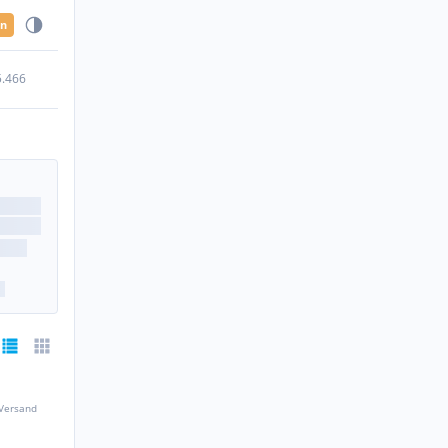
en
5.466
 Versand