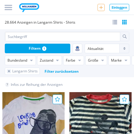
Einloggen
28.664 Anzeigen in Langarm Shirts - Shirts
Filtern
1
Bundesland
Zustand
Farbe
Größe
Marke
Langarm Shirts
Filter zurücksetzen
Infos zur Reihung der Anzeigen