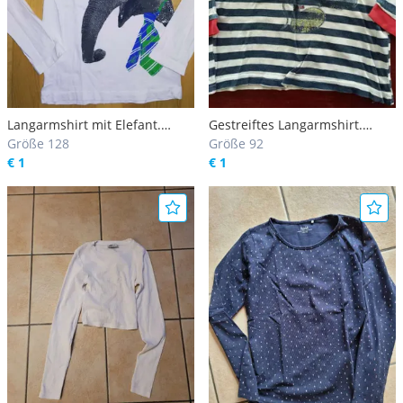
Langarmshirt mit Elefant.
Gestreiftes Langarmshirt.
Größe 128
Größe 128
Größe 92
Größe 92
€ 1
€ 1