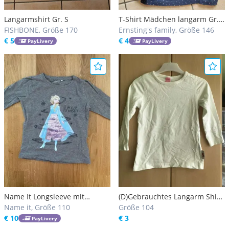
Langarmshirt Gr. S
T-Shirt Mädchen langarm Gr.
FISHBONE, Größe 170
146/152
Ernsting's family, Größe 146
€ 5
€ 4
PayLivery
PayLivery
Name It Longsleeve mit
(D)Gebrauchtes Langarm Shirt
Frozen-Print Größe 110 für
Name it, Größe 110
Dopodopo WEIß 104/ Fixpreis
Größe 104
kleine Elsa Fans
€ 10
€ 3
PayLivery