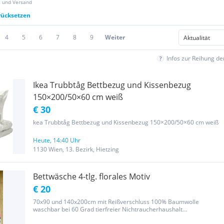
z und Versand
urücksetzen
4
5
6
7
8
9
Weiter
Infos zur Reihung d
Ikea Trubbtåg Bettbezug und Kissenbezug
150×200/50×60 cm weiß
€ 30
kea Trubbtåg Bettbezug und Kissenbezug 150×200/50×60 cm weiß
Heute, 14:40 Uhr
1130 Wien, 13. Bezirk, Hietzing
Bettwäsche 4-tlg. florales Motiv
€ 20
70x90 und 140x200cm mit Reißverschluss 100% Baumwolle
waschbar bei 60 Grad tierfreier Nichtraucherhaushalt
Privatverkauf: keine Gewährleistung, keine Rücknahme bei Versand