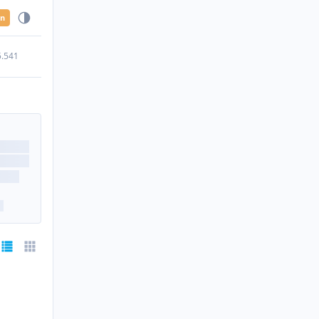
en
5.541