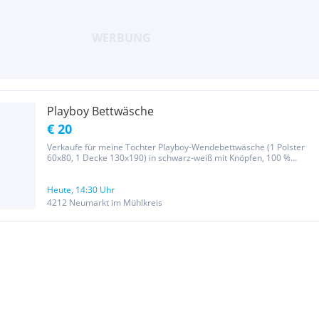
Playboy Bettwäsche
€ 20
Verkaufe für meine Tochter Playboy-Wendebettwäsche (1 Polster
60x80, 1 Decke 130x190) in schwarz-weiß mit Knöpfen, 100 %
Polyester - Satin Mitnahme nach Linz möglich tierloser
Nichtraucherhaushalt Preis ohne Versand Privatverkauf: keine
Rücknahme, keine...
Heute, 14:30 Uhr
4212 Neumarkt im Mühlkreis