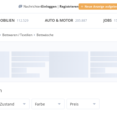
Nachrichten
Einloggen
|
Registrieren
Neue Anzeige aufgeb
OBILIEN
AUTO & MOTOR
JOBS
112.529
205.887
1
Bettwaren / Textilien
Bettwäsche
n
Zustand
Farbe
Preis