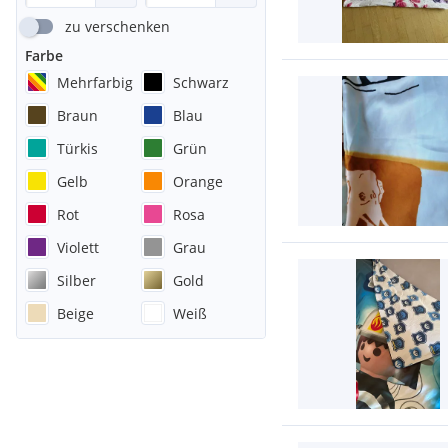
zu verschenken
Farbe
Mehrfarbig
Schwarz
Braun
Blau
Türkis
Grün
Gelb
Orange
Rot
Rosa
Violett
Grau
Silber
Gold
Beige
Weiß