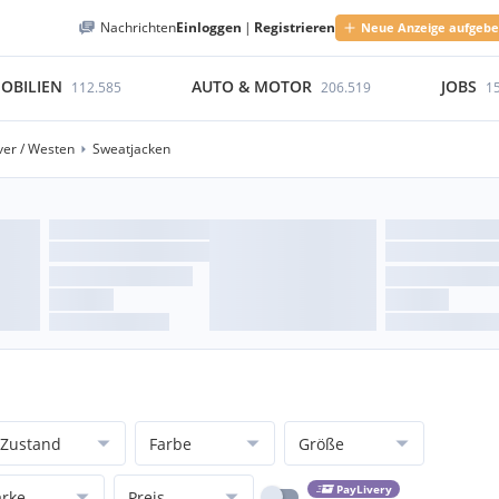
Nachrichten
Einloggen
|
Registrieren
Neue Anzeige aufgeb
OBILIEN
AUTO & MOTOR
JOBS
112.585
206.519
1
ver / Westen
Sweatjacken
Zustand
Farbe
Größe
PayLivery
rke
Preis