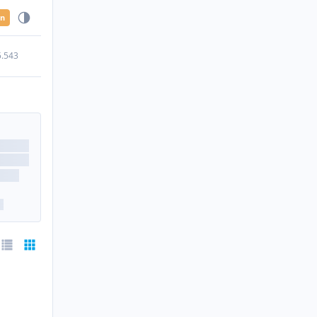
en
5.543