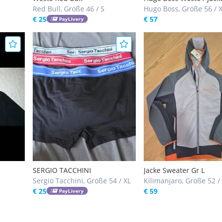
idlogo
Red Bull, Größe 46 / S
Hugo Boss, Größe 56 / 
€ 25
€ 57
PayLivery
SERGIO TACCHINI
Jacke Sweater Gr L
Sergio Tacchini, Größe 54 / XL
Kilimanjaro, Größe 52 /
€ 25
€ 59
PayLivery