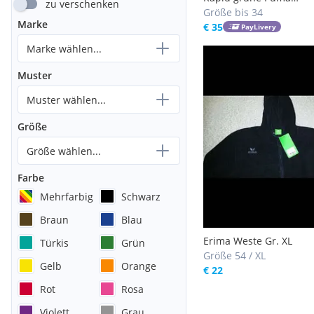
zu verschenken
Trainingsweste mit Rap
Größe bis 34
Marke
in Größe XS
€ 35
PayLivery
Marke wählen...
Muster
Muster wählen...
Größe
Größe wählen...
Farbe
Mehrfarbig
Schwarz
Braun
Blau
Erima Weste Gr. XL
Türkis
Grün
Größe 54 / XL
Gelb
Orange
€ 22
Rot
Rosa
Violett
Grau