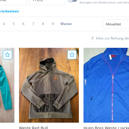
Anzeigen mit Käuferschutz und Ver
urücksetzen
4
5
6
7
8
9
Weiter
Infos zur Reihung d
Weste Red Bull
Hugo Boss Weste / Jacke