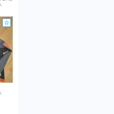
XL
 L