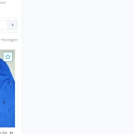
sand
er Anzeigen
 Gr. XL