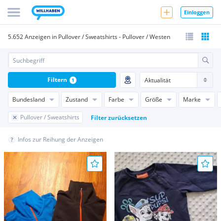
Einloggen
5.652 Anzeigen in Pullover / Sweatshirts - Pullover / Westen
Filtern
1
Bundesland
Zustand
Farbe
Größe
Marke
Pullover / Sweatshirts
Filter zurücksetzen
Infos zur Reihung der Anzeigen