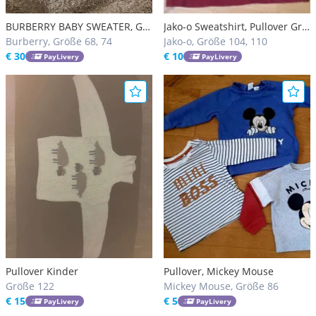
BURBERRY BABY SWEATER, Gr.
Jako-o Sweatshirt, Pullover Gr.
9 Monate
Burberry, Größe 68, 74
104/110
Jako-o, Größe 104, 110
€ 30
€ 10
PayLivery
PayLivery
Pullover Kinder
Pullover, Mickey Mouse
Größe 122
Mickey Mouse, Größe 86
€ 15
€ 5
PayLivery
PayLivery