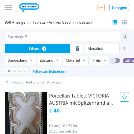
Einloggen
958 Anzeigen in Tabletts - Antikes Geschirr / Besteck
Filtern
1
Bundesland
Zustand
Material
Preis
Pa
Tabletts
Filter zurücksetzen
Infos zur Reihung der Anzeigen
Porzellan Tablett VICTORIA
AUSTRIA mit Spitzenrand aus
den 1891 - 1918
€ 40
Heute, 10:17 Uhr
2525 Günselsdorf