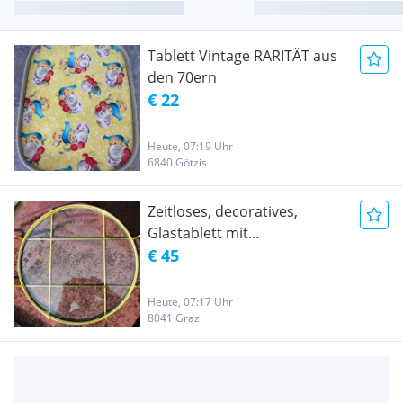
Tablett Vintage RARITÄT aus
den 70ern
€ 22
Heute, 07:19 Uhr
6840 Götzis
Zeitloses, decoratives,
Glastablett mit
Messingumrandung/
€ 45
Halterung aus den 50er
Jahren
Heute, 07:17 Uhr
8041 Graz