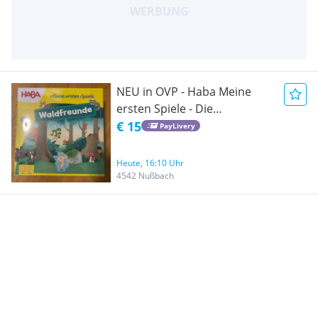
NEU in OVP - Haba Meine
ersten Spiele - Die
Waldfreunde 2+
€ 15
PayLivery
Heute, 16:10 Uhr
4542 Nußbach