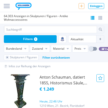
Einloggen
64.303 Anzeigen in Skulpturen / Figuren - Antike
Wohnaccessoires
Filtern
1
Bundesland
Zustand
Material
Preis
Pa
Skulpturen / Figuren
Filter zurücksetzen
Infos zur Reihung der Anzeigen
Anton Schauman, datiert
1855, Historismus Säule,
Postament, Majolika
€ 1.249
Heute, 22:46 Uhr
1210 Wien, 21. Bezirk, Floridsdorf