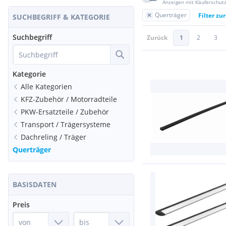
Anzeigen mit Käuferschut
Querträger
Filter zu
SUCHBEGRIFF & KATEGORIE
Suchbegriff
Zurück
1
2
3
Kategorie
Alle Kategorien
KFZ-Zubehör / Motorradteile
PKW-Ersatzteile / Zubehör
Transport / Trägersysteme
Dachreling / Träger
Querträger
BASISDATEN
Preis