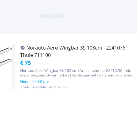
Norauto Aero Wingbar 3S 108cm - 2241076
Thule 711100
€ 75
Norauto Aero Wingbar 3S 108 cm (Artikelnummer 2241076) – ein
elegantes, aerodynamisches Dachträger-Set bestehend aus zwei
Aluminiumprofil‑Tuben. (Thule Artikelnummer: 711100)
Heute, 09:38 Uhr
Produktname & -nummer : Norauto Aero Wingbar 3S 108 cm
2544 Enzesfeld-Lindabrunn
Artikelnummer 2241076...