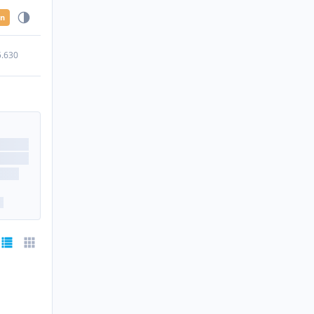
en
5.630