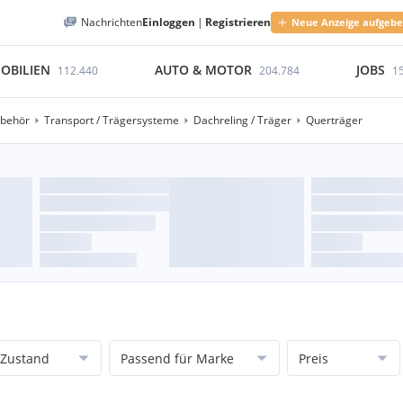
Nachrichten
Einloggen
|
Registrieren
Neue Anzeige aufgeb
OBILIEN
AUTO & MOTOR
JOBS
112.440
204.784
1
ubehör
Transport / Trägersysteme
Dachreling / Träger
Querträger
Zustand
Passend für Marke
Preis