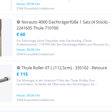
Aluminiumprofil‑Tuben. (Thule Artikelnummer: 711300) Das Set
Heute, 09:38 Uhr
besteht aus zwei tragenden Aluminiumprofilen mit 127 cm Länge,
2544 Enzesfeld-Lindabrunn
passend...
Norauto 4000 Dachträgerfüße 1 Satz (4 Stück) -
2241605 Thule 710700
€ 60
Für Fahrzeuge ohne Fixpunkte oder Dachreling. (Thule
Artikelnummer: 710700) Mit den Dachträgerfüßen von Norauto für
Fahrzeuge ohne Fixpunkte oder integrierter Dachreling können Sie
Heute, 09:38 Uhr
Ihre Dachträger sicher und einfach auf Ihrem Fahrzeugdach
2544 Enzesfeld-Lindabrunn
anbringen. Die...
Thule Roller XT L (112,5cm) - 335102 - Retoure
€ 115
Zur Montage in der hinteren T-Nut der Thule ProBar Evo
Laststreben. So bleibt die Oberseite des Dachträgers für
ungehindertes Beladen frei Erleichtert das Aufladen von langen
oder schweren Gepäckstücken auf Ihren Dachträger Kompatibel mit
Thule ProBar...
Heute, 09:38 Uhr
2544 Enzesfeld-Lindabrunn