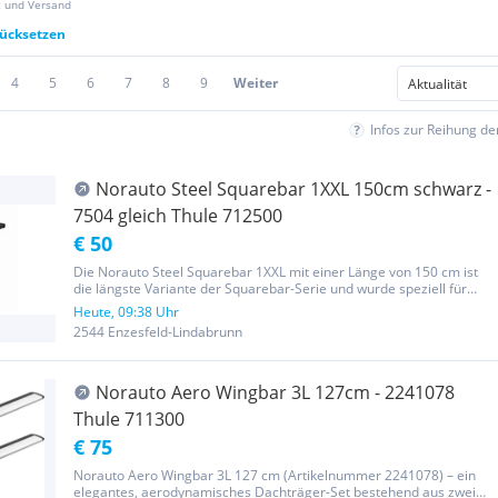
z und Versand
rücksetzen
4
5
6
7
8
9
Weiter
Infos zur Reihung d
Norauto Steel Squarebar 1XXL 150cm schwarz -
7504 gleich Thule 712500
€ 50
Die Norauto Steel Squarebar 1XXL mit einer Länge von 150 cm ist
die längste Variante der Squarebar-Serie und wurde speziell für
große Fahrzeuge wie Vans, Transporter oder SUVs entwickelt. Dank
Heute, 09:38 Uhr
der robusten Stahlkonstruktion bietet sie eine besonders...
2544 Enzesfeld-Lindabrunn
Norauto Aero Wingbar 3L 127cm - 2241078
Thule 711300
€ 75
Norauto Aero Wingbar 3L 127 cm (Artikelnummer 2241078) – ein
elegantes, aerodynamisches Dachträger-Set bestehend aus zwei