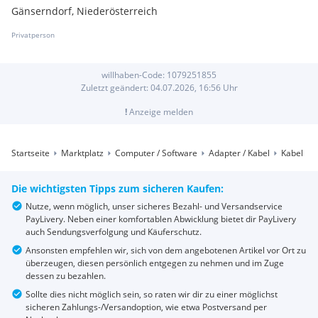
Gänserndorf, Niederösterreich
Privatperson
willhaben-Code:
1079251855
Zuletzt geändert:
04.07.2026, 16:56
Uhr
!
Anzeige melden
Startseite
Marktplatz
Computer / Software
Adapter / Kabel
Kabel
Die wichtigsten Tipps zum sicheren Kaufen:
Nutze, wenn möglich, unser sicheres Bezahl- und Versandservice
PayLivery. Neben einer komfortablen Abwicklung bietet dir PayLivery
auch Sendungsverfolgung und Käuferschutz.
Ansonsten empfehlen wir, sich von dem angebotenen Artikel vor Ort zu
überzeugen, diesen persönlich entgegen zu nehmen und im Zuge
dessen zu bezahlen.
Sollte dies nicht möglich sein, so raten wir dir zu einer möglichst
sicheren Zahlungs-/Versandoption, wie etwa Postversand per