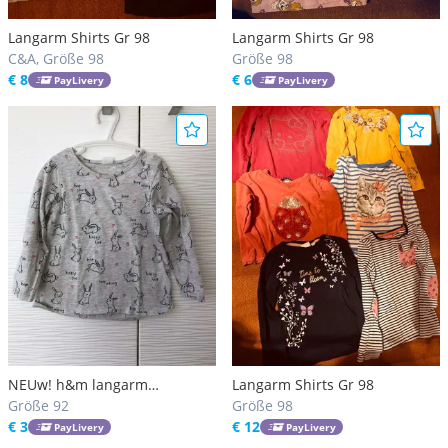
Langarm Shirts Gr 98
Langarm Shirts Gr 98
C&A, Größe 98
Größe 98
€ 8
€ 6
PayLivery
PayLivery
NEUw! h&m langarm
Langarm Shirts Gr 98
Mädchenshirt / Größe 92 /
Größe 92
Größe 98
grau mit Hasen / Shirt
€ 3
€ 12
PayLivery
PayLivery