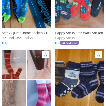
Set: 2x JumpDome Socken Gr.
Happy Socks Star Wars Socken
"S" und "XS" und 2x
Happy Socks
Kinderarmbänder dazu
€ 8
€ 3
PayLivery