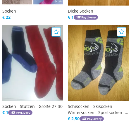
Socken
Dicke Socken
€ 22
€ 1
PayLivery
Socken - Stutzen - Größe 27-30
Schisocken - Skisocken -
€ 1
Wintersocken - Sportsocken -
PayLivery
Größe 27-30
€ 2,50
PayLivery