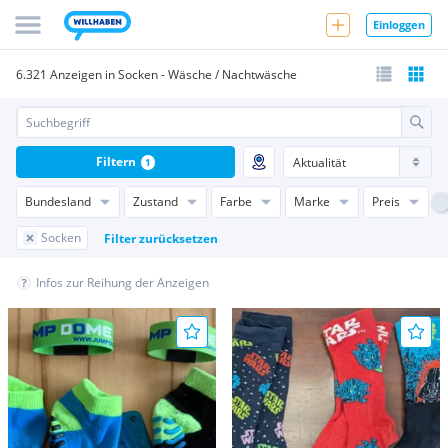
Einloggen
6.321 Anzeigen in Socken - Wäsche / Nachtwäsche
Filtern
1
Bundesland
Zustand
Farbe
Marke
Preis
Socken
Filter zurücksetzen
Infos zur Reihung der Anzeigen