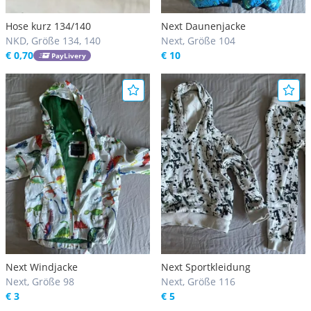
Hose kurz 134/140
Next Daunenjacke
NKD, Größe 134, 140
Next, Größe 104
€ 0,70
€ 10
PayLivery
Next Windjacke
Next Sportkleidung
Next, Größe 98
Next, Größe 116
€ 3
€ 5