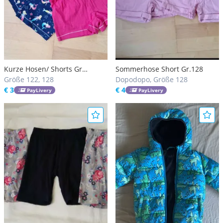
Kurze Hosen/ Shorts Gr
Sommerhose Short Gr.128
122/128
Größe 122, 128
Dopodopo, Größe 128
€ 3
€ 4
PayLivery
PayLivery