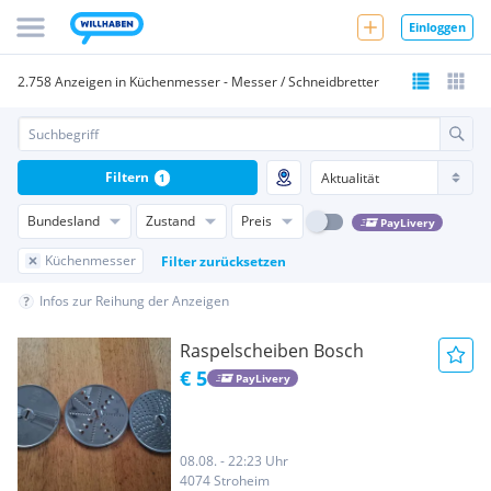
Einloggen
2.758 Anzeigen in Küchenmesser - Messer / Schneidbretter
Filtern
1
Bundesland
Zustand
Preis
PayLivery
Küchenmesser
Filter zurücksetzen
Infos zur Reihung der Anzeigen
Raspelscheiben Bosch
€ 5
PayLivery
08.08. - 22:23 Uhr
4074 Stroheim