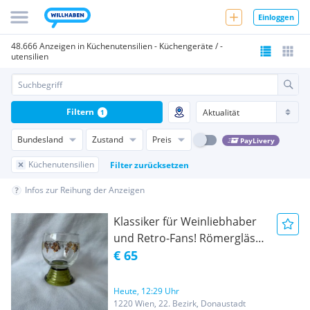
Einloggen
48.666 Anzeigen in Küchenutensilien - Küchengeräte / -
utensilien
Filtern
1
Bundesland
Zustand
Preis
PayLivery
Küchenutensilien
Filter zurücksetzen
Infos zur Reihung der Anzeigen
Klassiker für Weinliebhaber
und Retro-Fans! Römergläser
1/8 L Eichung
€ 65
Heute, 12:29 Uhr
1220 Wien, 22. Bezirk, Donaustadt