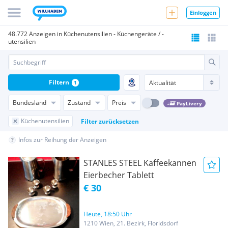
Einloggen
48.772 Anzeigen in Küchenutensilien - Küchengeräte / -
utensilien
Filtern
1
Bundesland
Zustand
Preis
PayLivery
Küchenutensilien
Filter zurücksetzen
Infos zur Reihung der Anzeigen
STANLES STEEL Kaffeekannen
Eierbecher Tablett
€ 30
Heute, 18:50 Uhr
1210 Wien, 21. Bezirk, Floridsdorf