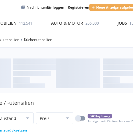
Nachrichten
Einloggen
|
Registrieren
Neue Anzeige aufgeb
OBILIEN
AUTO & MOTOR
JOBS
112.541
206.000
1
 -utensilien
Küchenutensilien
 / -utensilien
PayLivery
Zustand
Preis
Anzeigen mit Käuferschutz und
ter zurücksetzen