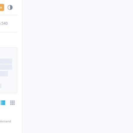
en
5.540
 Versand