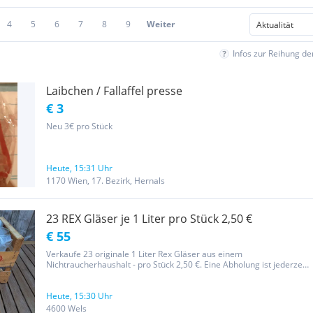
4
5
6
7
8
9
Weiter
Infos zur Reihung d
Laibchen / Fallaffel presse
€ 3
Neu 3€ pro Stück
Heute, 15:31 Uhr
1170 Wien, 17. Bezirk, Hernals
23 REX Gläser je 1 Liter pro Stück 2,50 €
€ 55
Verkaufe 23 originale 1 Liter Rex Gläser aus einem
Nichtraucherhaushalt - pro Stück 2,50 €. Eine Abholung ist jederzeit
in Wels nähe SCW / Max Center möglich oder per Versand um 25 €
bei Gesamtabnahme (Versand natürlich günstiger bei geringer
Abnahme)
Heute, 15:30 Uhr
4600 Wels