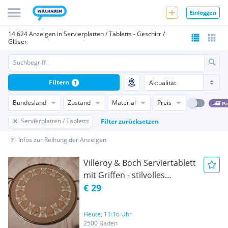
Einloggen
14.624 Anzeigen in Servierplatten / Tabletts - Geschirr /
Gläser
Filtern
1
Bundesland
Zustand
Material
Preis
Pa
Servierplatten / Tabletts
Filter zurücksetzen
Infos zur Reihung der Anzeigen
Villeroy & Boch Serviertablett
mit Griffen - stilvolles
Vintage-Design
€ 29
Heute, 11:16 Uhr
2500 Baden