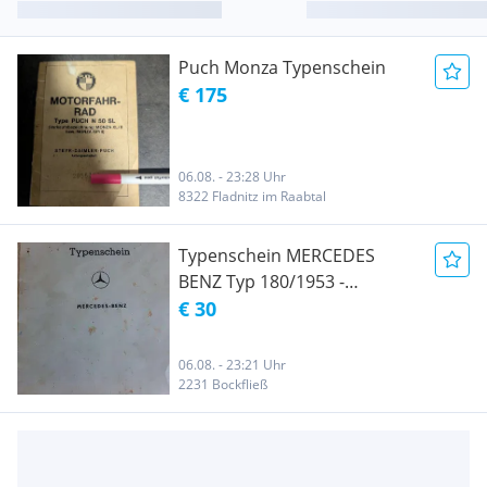
Puch Monza Typenschein
€ 175
06.08. - 23:28 Uhr
8322 Fladnitz im Raabtal
Typenschein MERCEDES
BENZ Typ 180/1953 -
Benziner
€ 30
06.08. - 23:21 Uhr
2231 Bockfließ