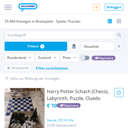
Einloggen
55.464 Anzeigen in Brettspiele - Spiele / Puzzles
Filtern
1
Bundesland
Zustand
Preis
PayLivery
Brettspiele
Filter zurücksetzen
Infos zur Reihung der Anzeigen
Harry Potter Schach (Chess),
Labyrinth, Puzzle, Cluedo
€ 10
PayLivery
Heute, 05:14 Uhr
2230 Gänserndorf