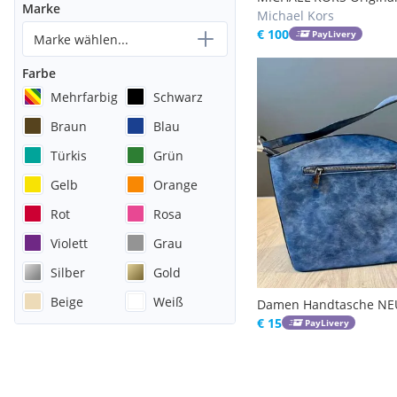
Marke
Echtleder Handtasche 
Michael Kors
EVIE LARGE Shoulder B
€ 100
PayLivery
Marke wählen...
oxblood (dunkelrot) wi
NP329,00 - FIXPREIS
Farbe
Mehrfarbig
Schwarz
Braun
Blau
Türkis
Grün
Gelb
Orange
Rot
Rosa
Violett
Grau
Silber
Gold
Beige
Weiß
Damen Handtasche NE
€ 15
PayLivery