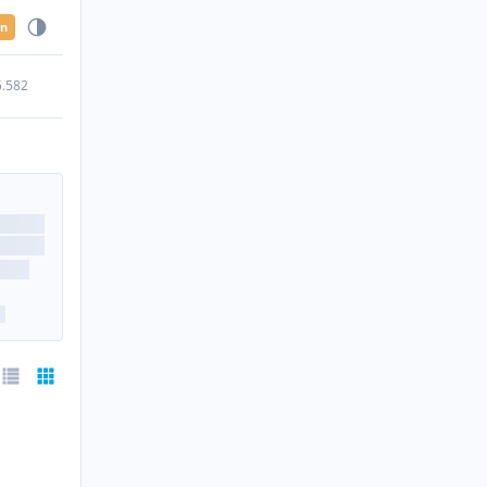
en
5.582