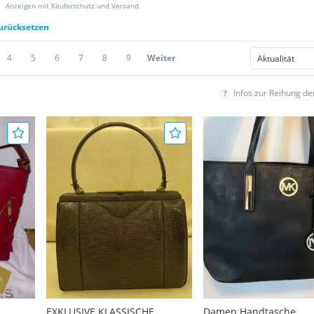
Anzeigen mit Käuferschutz und Versand
zurücksetzen
4
5
6
7
8
9
Weiter
Infos zur Reihung d
l
EXKLUSIVE KLASSISCHE
Damen Handtasche