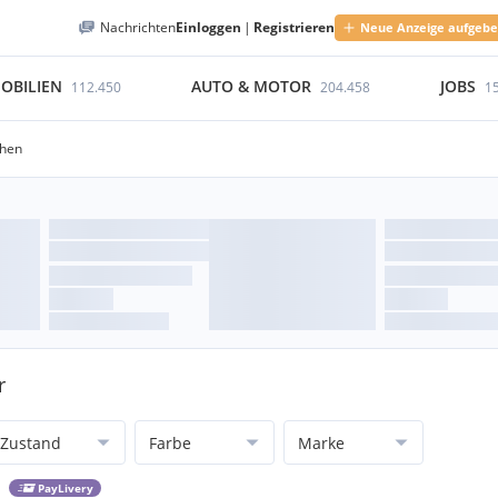
Nachrichten
Einloggen
|
Registrieren
Neue Anzeige aufgeb
OBILIEN
AUTO & MOTOR
JOBS
112.450
204.458
1
hen
r
Zustand
Farbe
Marke
PayLivery