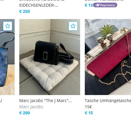
Bag
EIDECHSENLEDER-
€ 15
PayLivery
ag
HANDTASCHE BRAUN
€ 250
e NEU
U
Marc Jacobs "The J Marc"
Tasche Umhängetasche
Chain Mini Satchel - Schwarz /
Marc Jacobs
15€
Silber (SHW)
€ 200
€ 15