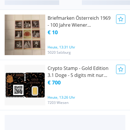
Briefmarken Österreich 1969
- 100 Jahre Wiener
Staatsoper 1869-1969
€ 10
Heute, 13:31 Uhr
5020 Salzburg
Crypto Stamp - Gold Edition
3.1 Doge - 5 digits mit nur
Kleinbuchstaben
€ 700
Heute, 13:26 Uhr
7203 Wiesen