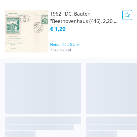
1962 FDC, Bauten
"Beethovenhaus (446), 2,20 S,
Wien", postfrisch, xx
€ 1,20
Heute, 05:26 Uhr
7343 Neutal