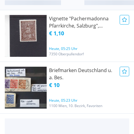
Vignette "Pachermadonna
Pfarrkirche, Salzburg",
postfrisch, xx
€ 1,10
Heute, 05:25 Uhr
7350 Oberpullendorf
Briefmarken Deutschland u.
a. Bes.
€ 10
Heute, 05:23 Uhr
1100 Wien, 10. Bezirk, Favoriten