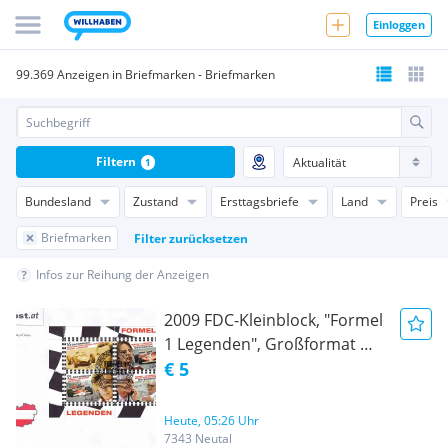
Einloggen
99.369 Anzeigen in Briefmarken - Briefmarken
Filtern
1
Bundesland
Zustand
Ersttagsbriefe
Land
Preis
Briefmarken
Filter zurücksetzen
Infos zur Reihung der Anzeigen
2009 FDC-Kleinblock, "Formel
1 Legenden", Großformat m.
Sst. 1080 Wien, postfrisch, xx
€ 5
Heute, 05:26 Uhr
7343 Neutal