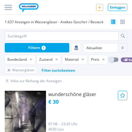
Einloggen
1.637 Anzeigen in Wassergläser - Antikes Geschirr / Besteck
Filtern
1
Bundesland
Zustand
Material
Preis
Pa
Wassergläser
Filter zurücksetzen
Infos zur Reihung der Anzeigen
wunderschöne gläser
€ 30
07.08. - 23:20 Uhr
4030 Linz