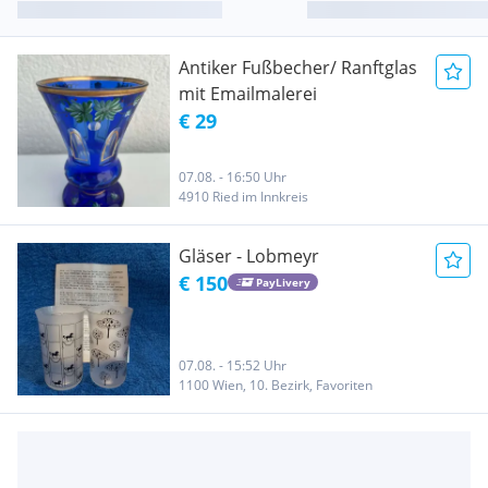
Antiker Fußbecher/ Ranftglas
mit Emailmalerei
€ 29
07.08. - 16:50 Uhr
4910 Ried im Innkreis
Gläser - Lobmeyr
€ 150
PayLivery
07.08. - 15:52 Uhr
1100 Wien, 10. Bezirk, Favoriten