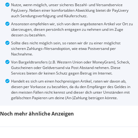
Nutze, wenn möglich, unser sicheres Bezahl- und Versandservice
PayLivery. Neben einer komfortablen Abwicklung bietet dir PayLivery
auch Sendungsverfolgung und Käuferschutz.
Ansonsten empfehlen wir, sich von dem angebotenen Artikel vor Ort zu
überzeugen, diesen persönlich entgegen zu nehmen und im Zuge
dessen zu bezahlen.
Sollte dies nicht möglich sein, so raten wir dir zu einer möglichst
sicheren Zahlungs-/Versandoption, wie etwa Postversand per
Nachnahme.
Von Bargeldtransfers (z.B. Western Union oder MoneyGram), Scheck,
Gutscheinen oder Geldversand via Post Abstand nehmen. Diese
Services bieten dir keinen Schutz gegen Betrug im Internet.
Handelt es sich um einen hochpreisigen Artikel, raten wir davon ab,
diesen per Vorkasse zu bezahlen, da du den Empfänger des Geldes in
den meisten Fällen nicht kennst und dieser dich unter Umständen mit
gefälschten Papieren um deine (An-)Zahlung betrügen könnte.
Noch mehr ähnliche Anzeigen