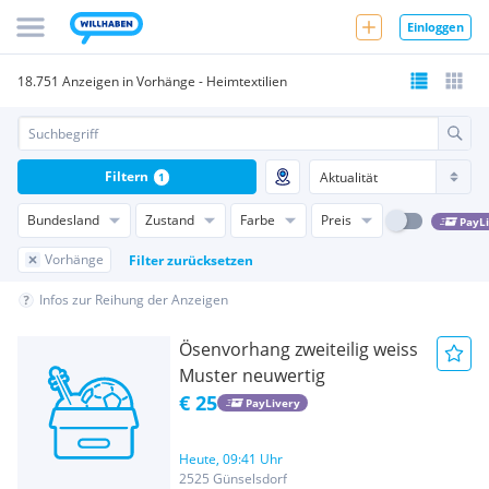
Einloggen
18.751 Anzeigen in Vorhänge - Heimtextilien
Filtern
1
Bundesland
Zustand
Farbe
Preis
PayL
Vorhänge
Filter zurücksetzen
Infos zur Reihung der Anzeigen
Ösenvorhang zweiteilig weiss
Muster neuwertig
€ 25
PayLivery
Heute, 09:41 Uhr
2525 Günselsdorf