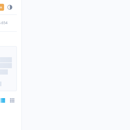
en
5.654