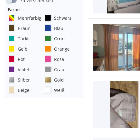
zu verschenken
Farbe
Mehrfarbig
Schwarz
Braun
Blau
Türkis
Grün
Gelb
Orange
Rot
Rosa
Violett
Grau
Silber
Gold
Beige
Weiß