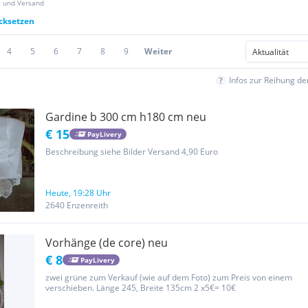
z und Versand
ücksetzen
4
5
6
7
8
9
Weiter
Infos zur Reihung d
Gardine b 300 cm h180 cm neu
€ 15
PayLivery
Beschreibung siehe Bilder Versand 4,90 Euro
Heute, 19:28 Uhr
2640 Enzenreith
Vorhänge (de core) neu
€ 8
PayLivery
zwei grüne zum Verkauf (wie auf dem Foto) zum Preis von einem
verschieben. Länge 245, Breite 135cm 2 x5€= 10€