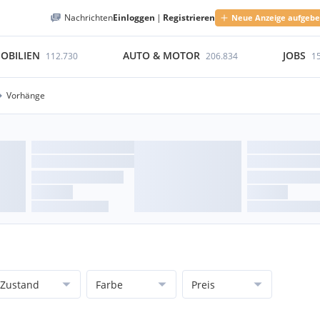
Nachrichten
Einloggen
|
Registrieren
Neue Anzeige aufgeb
OBILIEN
AUTO & MOTOR
JOBS
112.730
206.834
1
Vorhänge
Zustand
Farbe
Preis