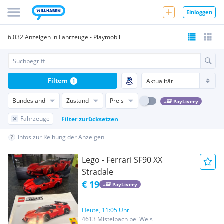
Einloggen
6.032 Anzeigen in Fahrzeuge - Playmobil
Filtern
1
Bundesland
Zustand
Preis
PayLivery
Fahrzeuge
Filter zurücksetzen
Infos zur Reihung der Anzeigen
Lego - Ferrari SF90 XX
Stradale
€ 19
PayLivery
Heute, 11:05 Uhr
4613 Mistelbach bei Wels