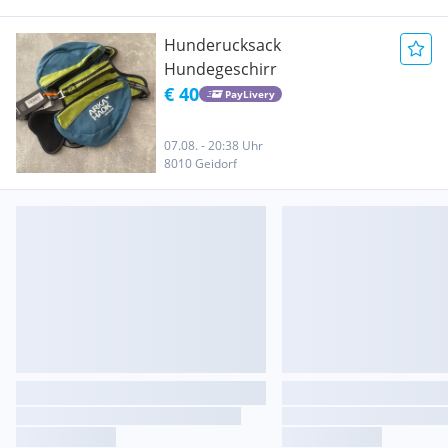
Hunderucksack
Hundegeschirr
€ 40
PayLivery
07.08. - 20:38 Uhr
8010 Geidorf