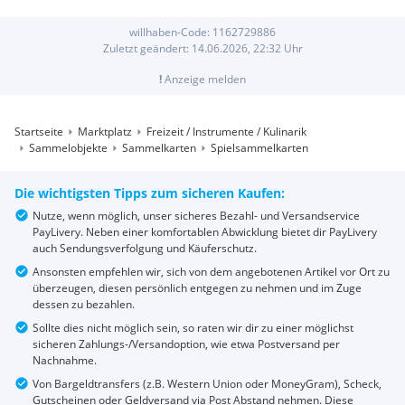
willhaben-Code:
1162729886
Zuletzt geändert:
14.06.2026, 22:32
Uhr
!
Anzeige melden
Startseite
Marktplatz
Freizeit / Instrumente / Kulinarik
Sammelobjekte
Sammelkarten
Spielsammelkarten
Die wichtigsten Tipps zum sicheren Kaufen:
Nutze, wenn möglich, unser sicheres Bezahl- und Versandservice
PayLivery. Neben einer komfortablen Abwicklung bietet dir PayLivery
auch Sendungsverfolgung und Käuferschutz.
Ansonsten empfehlen wir, sich von dem angebotenen Artikel vor Ort zu
überzeugen, diesen persönlich entgegen zu nehmen und im Zuge
dessen zu bezahlen.
Sollte dies nicht möglich sein, so raten wir dir zu einer möglichst
sicheren Zahlungs-/Versandoption, wie etwa Postversand per
Nachnahme.
Von Bargeldtransfers (z.B. Western Union oder MoneyGram), Scheck,
Gutscheinen oder Geldversand via Post Abstand nehmen. Diese