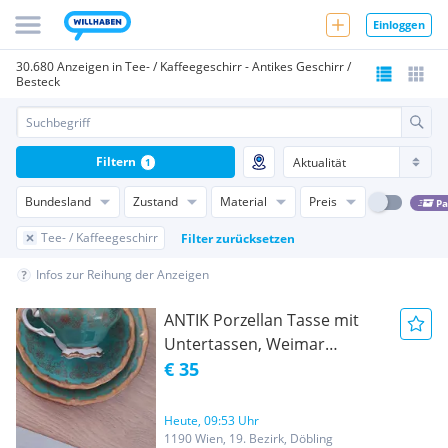
Einloggen
30.680 Anzeigen in Tee- / Kaffeegeschirr - Antikes Geschirr /
Besteck
Filtern
1
Bundesland
Zustand
Material
Preis
Pa
Tee- / Kaffeegeschirr
Filter zurücksetzen
Infos zur Reihung der Anzeigen
ANTIK Porzellan Tasse mit
Untertassen, Weimar
Katharina grün
€ 35
Heute, 09:53 Uhr
1190 Wien, 19. Bezirk, Döbling