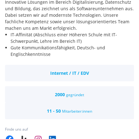
Innovative Lösungen im Bereich Digitalisierung, Datenschutz
und Bildung, das zeichnet uns als Softwareunternehmen aus.
Dabei setzen wir auf modernste Technologien. Unsere
fachliche Kompetenz sowie unser lösungsorientiertes Team
machen uns am Markt erfolgreich.
IT-Affinität (Abschluss einer Höheren Schule mit IT-
Schwerpunkt, Lehre im Bereich IT)
Gute Kommunikationsfähigkeit, Deutsch- und
Englischkenntnisse
Teamplayer mit hoher Einsatzbereitschaft und
Eigenverantwortung
Internet / IT / EDV
Lernbereitschaft
Führerschein B
Ausbildungs- und Entwicklungsmöglichkeiten
Spannendes und abwechslungsreiches Tätigkeitsfeld
2000
gegründet
Flexible Arbeitszeiten bei 38,5h/Woche (auch Home-Office)
Direkte Ansprechpartner, flache Hierarchien
11 - 50
Mitarbeiter:innen
Abwechslungsreiche Firmenevents, Veranstaltungen
Firmenlaptop, moderner Arbeitsplatz, papierloses Büro
Gestaltungspielraum in einem expandierenden Team
Finde uns auf