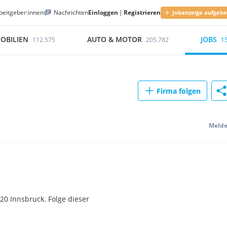
beitgeber:innen
Nachrichten
Einloggen
|
Registrieren
Jobanzeige aufgeb
OBILIEN
AUTO & MOTOR
JOBS
112.575
205.782
1
Firma folgen
Meld
20 Innsbruck. Folge dieser