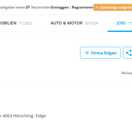
beitgeber:innen
Nachrichten
Einloggen
|
Registrieren
Jobanzeige aufgeb
OBILIEN
AUTO & MOTOR
JOBS
112.822
207.624
1
Firma folgen
Meld
 4063 Hörsching. Folge