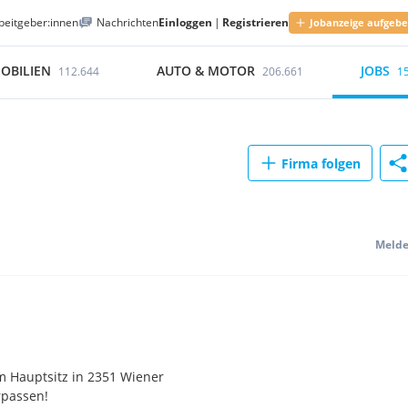
beitgeber:innen
Nachrichten
Einloggen
|
Registrieren
Jobanzeige aufgeb
OBILIEN
AUTO & MOTOR
JOBS
112.644
206.661
1
Firma folgen
Meld
 Hauptsitz in 2351 Wiener
rpassen!