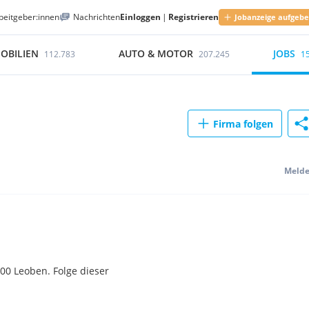
beitgeber:innen
Nachrichten
Einloggen
|
Registrieren
Jobanzeige aufgeb
OBILIEN
AUTO & MOTOR
JOBS
112.783
207.245
1
Firma folgen
Meld
0 Leoben. Folge dieser