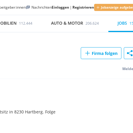
beitgeber:innen
Nachrichten
Einloggen
|
Registrieren
Jobanzeige aufgeb
OBILIEN
AUTO & MOTOR
JOBS
112.444
206.624
1
Firma folgen
Meld
tz in 8230 Hartberg. Folge